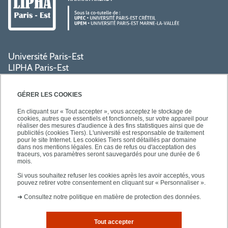
Université Paris-Est
LIPHA Paris-Est
Campus Centre de Créteil
61, avenue du Général de Gaulle
GÉRER LES COOKIES
94000 Créteil
En cliquant sur « Tout accepter », vous acceptez le stockage de
cookies, autres que essentiels et fonctionnels, sur votre appareil pour
réaliser des mesures d'audience à des fins statistiques ainsi que de
PRATIQUE
publicités (cookies Tiers). L'université est responsable de traitement
pour le site Internet. Les cookies Tiers sont détaillés par domaine
dans nos mentions légales. En cas de refus ou d'acceptation des
traceurs, vos paramètres seront sauvegardés pour une durée de 6
ACCÈS RAPIDES
mois.
Si vous souhaitez refuser les cookies après les avoir acceptés, vous
pouvez retirer votre consentement en cliquant sur « Personnaliser ».
➜
Consultez notre politique en matière de protection des données.
Tout accepter
Mentions légales
Plan d'accès