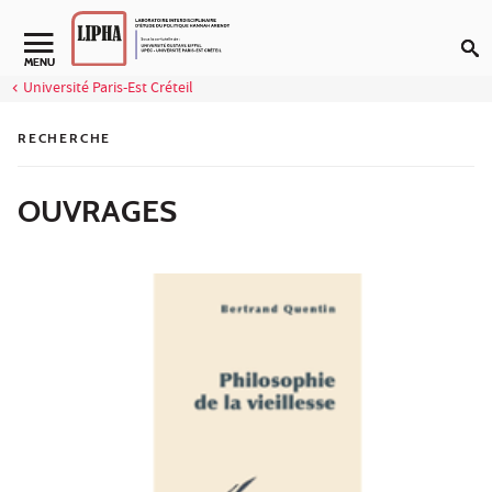
Aller au contenu
Navigation secondaire
MENU
Université Paris-Est Créteil
RECHERCHE
OUVRAGES