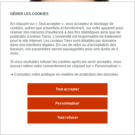
GÉRER LES COOKIES
En cliquant sur « Tout accepter », vous acceptez le stockage de
cookies, autres que essentiels et fonctionnels, sur votre appareil pour
réaliser des mesures d'audience à des fins statistiques ainsi que de
publicités (cookies Tiers). L'université est responsable de traitement
pour le site Internet. Les cookies Tiers sont détaillés par domaine
dans nos mentions légales. En cas de refus ou d'acceptation des
traceurs, vos paramètres seront sauvegardés pour une durée de 6
VAN DEN BERGH Michelle
mois.
Si vous souhaitez refuser les cookies après les avoir acceptés, vous
pouvez retirer votre consentement en cliquant sur « Personnaliser ».
Partager cette page
➜
Consultez notre politique en matière de protection des données.
Tout accepter
Télécharger en PDF
DANS LA MÊME RUBRIQUE
Personnaliser
Tout refuser
Équipe 1 : Éthique et politique