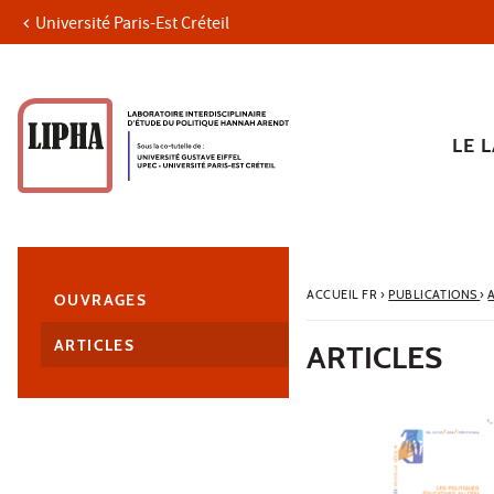
Université Paris-Est Créteil
Aller au contenu
Navigation
Accès directs
Recherche
Navigation secondaire
LE 
ACCUEIL FR
›
PUBLICATIONS
›
OUVRAGES
ARTICLES
ARTICLES