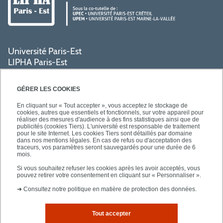
Université Paris-Est
LIPHA Paris-Est
Campus Centre de Créteil
61, avenue du Général de Gaulle
GÉRER LES COOKIES
94000 Créteil
En cliquant sur « Tout accepter », vous acceptez le stockage de
cookies, autres que essentiels et fonctionnels, sur votre appareil pour
réaliser des mesures d'audience à des fins statistiques ainsi que de
PRATIQUE
publicités (cookies Tiers). L'université est responsable de traitement
pour le site Internet. Les cookies Tiers sont détaillés par domaine
dans nos mentions légales. En cas de refus ou d'acceptation des
traceurs, vos paramètres seront sauvegardés pour une durée de 6
ACCÈS RAPIDES
mois.
Si vous souhaitez refuser les cookies après les avoir acceptés, vous
pouvez retirer votre consentement en cliquant sur « Personnaliser ».
➜
Consultez notre politique en matière de protection des données.
Tout accepter
Mentions légales
Plan d'accès