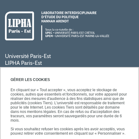
Université Paris-Est
LIPHA Paris-Est
Campus Centre de Créteil
61, avenue du Général de Gaulle
GÉRER LES COOKIES
94000 Créteil
En cliquant sur « Tout accepter », vous acceptez le stockage de
cookies, autres que essentiels et fonctionnels, sur votre appareil pour
réaliser des mesures d'audience à des fins statistiques ainsi que de
PRATIQUE
publicités (cookies Tiers). L'université est responsable de traitement
pour le site Internet. Les cookies Tiers sont détaillés par domaine
dans nos mentions légales. En cas de refus ou d'acceptation des
traceurs, vos paramètres seront sauvegardés pour une durée de 6
ACCÈS RAPIDES
mois.
Si vous souhaitez refuser les cookies après les avoir acceptés, vous
pouvez retirer votre consentement en cliquant sur « Personnaliser ».