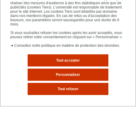
réaliser des mesures d'audience à des fins statistiques ainsi que de
publicités (cookies Tiers). L'université est responsable de traitement
LIPHA
pour le site Internet. Les cookies Tiers sont détaillés par domaine
dans nos mentions légales. En cas de refus ou d'acceptation des
Créé en 2015, le LIPHA est un laboratoire
traceurs, vos paramètres seront sauvegardés pour une durée de 6
mois.
interdisciplinaire en sciences humaines et
Si vous souhaitez refuser les cookies après les avoir acceptés, vous
sociales, structuré en deux équipes, qui réunit
pouvez retirer votre consentement en cliquant sur « Personnaliser ».
des enseignants chercheurs de l’UPEC et de
➜
Consultez notre politique en matière de protection des données.
l’UGE. Les travaux de l’équipe Ethique et
Politique portent sur les dynamiques de
Tout accepter
l’action publique, les controverses dans
l’espace public et l’histoire sociale des idées.
Personnaliser
Ceux de l’équipe Transitions Internationales et
Tout refuser
Entreprises portent sur les répercutions à long
terme des transitions internationales sur les
marchés.