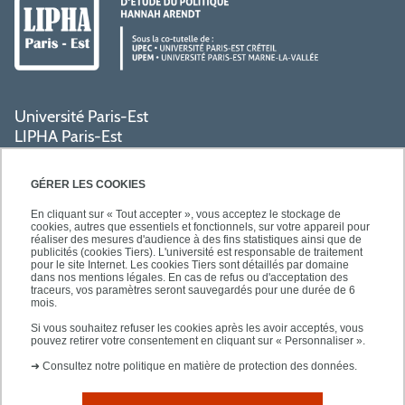
Université Paris-Est
LIPHA Paris-Est
Campus Centre de Créteil
61, avenue du Général de Gaulle
GÉRER LES COOKIES
94000 Créteil
En cliquant sur « Tout accepter », vous acceptez le stockage de
cookies, autres que essentiels et fonctionnels, sur votre appareil pour
réaliser des mesures d'audience à des fins statistiques ainsi que de
PRATIQUE
publicités (cookies Tiers). L'université est responsable de traitement
pour le site Internet. Les cookies Tiers sont détaillés par domaine
dans nos mentions légales. En cas de refus ou d'acceptation des
traceurs, vos paramètres seront sauvegardés pour une durée de 6
ACCÈS RAPIDES
mois.
Si vous souhaitez refuser les cookies après les avoir acceptés, vous
pouvez retirer votre consentement en cliquant sur « Personnaliser ».
➜
Consultez notre politique en matière de protection des données.