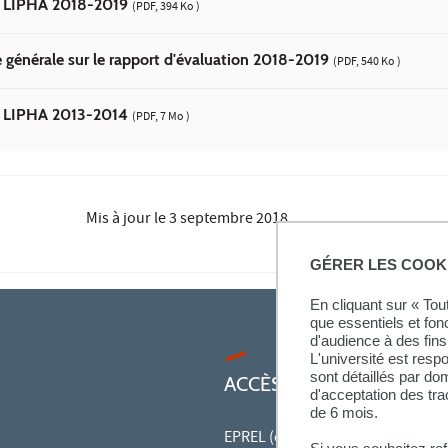
n LIPHA 2018-2019
(PDF, 394 Ko )
générale sur le rapport d'évaluation 2018-2019
(PDF, 540 Ko )
n LIPHA 2013-2014
(PDF, 7 Mo )
Mis à jour le
3 septembre 2018
GÉRER LES COOK
En cliquant sur « To
que essentiels et fon
d'audience à des fins 
L'université est resp
sont détaillés par d
ACCÈS RAPIDES
d'acceptation des tr
de 6 mois.
EPREL (cours en ligne)