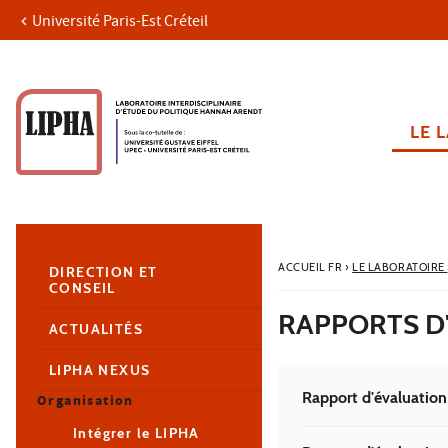
Université Paris-Est Créteil
Aller au contenu
Navigation
Accès directs
Recherche
Navigation secondaire
LE 
ACCUEIL FR
›
LE LABORATOIRE
DIRECTION ET
CONSEIL
RAPPORTS D'
ACTUALITÉS
LIPHA NEXUS
Rapport d'évaluati
Organisation
Intégrer le LIPHA