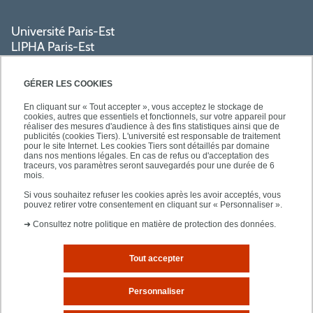
Université Paris-Est
LIPHA Paris-Est
Campus Centre de Créteil
61, avenue du Général de Gaulle
GÉRER LES COOKIES
94000 Créteil
En cliquant sur « Tout accepter », vous acceptez le stockage de
cookies, autres que essentiels et fonctionnels, sur votre appareil pour
réaliser des mesures d'audience à des fins statistiques ainsi que de
PRATIQUE
publicités (cookies Tiers). L'université est responsable de traitement
pour le site Internet. Les cookies Tiers sont détaillés par domaine
dans nos mentions légales. En cas de refus ou d'acceptation des
traceurs, vos paramètres seront sauvegardés pour une durée de 6
ACCÈS RAPIDES
mois.
Si vous souhaitez refuser les cookies après les avoir acceptés, vous
pouvez retirer votre consentement en cliquant sur « Personnaliser ».
➜
Consultez notre politique en matière de protection des données.
Tout accepter
Mentions légales
Plan d'accès
Personnaliser
Plan du site