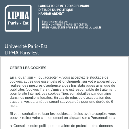
Université Paris-Est
LIPHA Paris-Est
Campus Centre de Créteil
61, avenue du Général de Gaulle
GÉRER LES COOKIES
94000 Créteil
En cliquant sur « Tout accepter », vous acceptez le stockage de
cookies, autres que essentiels et fonctionnels, sur votre appareil pour
réaliser des mesures d'audience à des fins statistiques ainsi que de
PRATIQUE
publicités (cookies Tiers). L'université est responsable de traitement
pour le site Internet. Les cookies Tiers sont détaillés par domaine
dans nos mentions légales. En cas de refus ou d'acceptation des
traceurs, vos paramètres seront sauvegardés pour une durée de 6
ACCÈS RAPIDES
mois.
Si vous souhaitez refuser les cookies après les avoir acceptés, vous
pouvez retirer votre consentement en cliquant sur « Personnaliser ».
➜
Consultez notre politique en matière de protection des données.