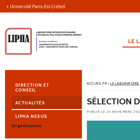
Université Paris-Est Créteil
Aller au contenu
Navigation
Accès directs
Recherche
Navigation secondaire
LE 
ACCUEIL FR
›
LE LABORATOIRE
DIRECTION ET
CONSEIL
SÉLECTION 
ACTUALITÉS
PUBLIÉ LE 24 NOVEMBRE 20
LIPHA NEXUS
Organisation