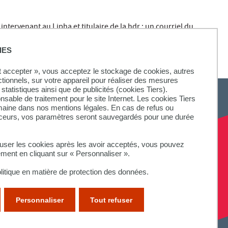
tervenant au Lipha et titulaire de la hdr : un courriel du
e et le sujet précis de la thèse : cette pièce est obligatoire, en
IES
ut accepter », vous acceptez le stockage de cookies, autres
ctionnels, sur votre appareil pour réaliser des mesures
statistiques ainsi que de publicités (cookies Tiers).
onsable de traitement pour le site Internet. Les cookies Tiers
omaine dans nos mentions légales. En cas de refus ou
aceurs, vos paramètres seront sauvegardés pour une durée
fuser les cookies après les avoir acceptés, vous pouvez
ement en cliquant sur « Personnaliser ».
litique en matière de protection des données.
Personnaliser
Tout refuser