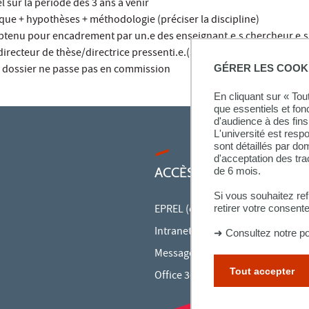
l sur la période des 3 ans à venir
que + hypothèses + méthodologie (préciser la discipline)
btenu pour encadrement par un.e des enseignant.e.s chercheur.e.s in
irecteur de thèse/directrice pressenti.e.(s) indiquant l’ avis favorabl
GÉRER LES COOK
le dossier ne passe pas en commission
En cliquant sur « To
que essentiels et fon
d'audience à des fins 
L'université est resp
sont détaillés par d
d'acceptation des tr
ACCÈS RAPIDES
de 6 mois.
Si vous souhaitez re
EPREL (cours en ligne)
retirer votre consent
Intranet des personnels
➜
Consultez notre po
Messagerie des personnels
Tout accepter
Office 365