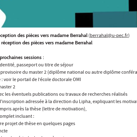
éception des pièces vers madame Berrahal
(
berrahal@u-pec.fr
)
e réception des pièces vers madame Berrahal
s prochaines sessions
:
identité, passeport ou titre de séjour
on provisoire du master 2 (diplôme national ou autre diplôme conféran
 voir le portail de l’école doctorale OMI
master 2
vec les éventuels publications ou travaux de recherches réalisés
'inscription adressée à la direction du Lipha, expliquant les motiva
ompris après la thèse (lettre de motivation),
complet incluant :
tre projet de thèse en quelques pages
ncte