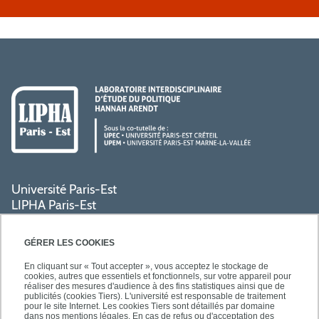
Université Paris-Est
LIPHA Paris-Est
Campus Centre de Créteil
61, avenue du Général de Gaulle
GÉRER LES COOKIES
94000 Créteil
En cliquant sur « Tout accepter », vous acceptez le stockage de
cookies, autres que essentiels et fonctionnels, sur votre appareil pour
réaliser des mesures d'audience à des fins statistiques ainsi que de
PRATIQUE
publicités (cookies Tiers). L'université est responsable de traitement
pour le site Internet. Les cookies Tiers sont détaillés par domaine
dans nos mentions légales. En cas de refus ou d'acceptation des