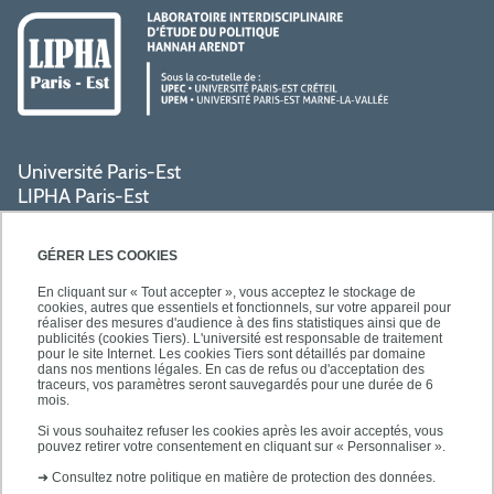
Université Paris-Est
LIPHA Paris-Est
Campus Centre de Créteil
61, avenue du Général de Gaulle
GÉRER LES COOKIES
94000 Créteil
En cliquant sur « Tout accepter », vous acceptez le stockage de
cookies, autres que essentiels et fonctionnels, sur votre appareil pour
réaliser des mesures d'audience à des fins statistiques ainsi que de
PRATIQUE
publicités (cookies Tiers). L'université est responsable de traitement
pour le site Internet. Les cookies Tiers sont détaillés par domaine
dans nos mentions légales. En cas de refus ou d'acceptation des
traceurs, vos paramètres seront sauvegardés pour une durée de 6
ACCÈS RAPIDES
mois.
Si vous souhaitez refuser les cookies après les avoir acceptés, vous
pouvez retirer votre consentement en cliquant sur « Personnaliser ».
➜
Consultez notre politique en matière de protection des données.