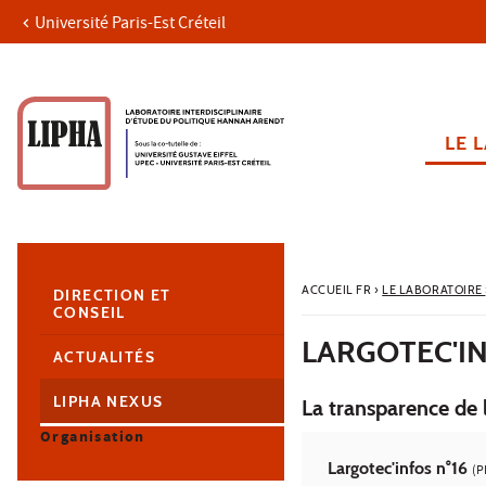
Université Paris-Est Créteil
Aller au contenu
Navigation
Accès directs
Recherche
Navigation secondaire
LE 
ACCUEIL FR
›
LE LABORATOIRE
DIRECTION ET
CONSEIL
LARGOTEC'IN
ACTUALITÉS
LIPHA NEXUS
La transparence de 
Organisation
Largotec'infos n°16
(P