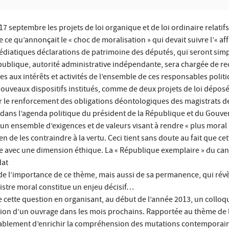
7 septembre les projets de loi organique et de loi ordinaire relatifs
e qu’annonçait le « choc de moralisation » qui devait suivre l’« aff
édiatiques déclarations de patrimoine des députés, qui seront sim
publique, autorité administrative indépendante, sera chargée de recue
ves aux intérêts et activités de l’ensemble de ces responsables polit
ouveaux dispositifs institués, comme de deux projets de loi déposés c
ur le renforcement des obligations déontologiques des magistrats de 
 dans l’agenda politique du président de la République et du Gouve
t un ensemble d’exigences et de valeurs visant à rendre « plus moral 
de les contraindre à la vertu. Ceci tient sans doute au fait que ce
e avec une dimension éthique. La « République exemplaire » du cand
dat
de l’importance de ce thème, mais aussi de sa permanence, qui révè
istre moral constitue un enjeu décisif…
de cette question en organisant, au début de l’année 2013, un colloqu
ation d’un ouvrage dans les mois prochains. Rapportée au thème de 
blement d’enrichir la compréhension des mutations contemporaines