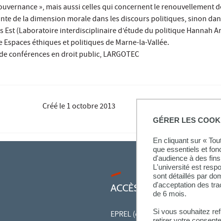
ouvernance », mais aussi celles qui concernent le renouvellement 
ante de la dimension morale dans les discours politiques, sinon dans
s Est (Laboratoire interdisciplinaire d’étude du politique Hannah Ar
e Espaces éthiques et politiques de Marne-la-Vallée.
de conférences en droit public, LARGOTEC
Créé le
1 octobre 2013
GÉRER LES COOK
En cliquant sur « To
que essentiels et fon
d'audience à des fins 
L'université est resp
sont détaillés par d
d'acceptation des tr
ACCÈS RAPIDES
de 6 mois.
Si vous souhaitez re
EPREL (cours en ligne)
retirer votre consent