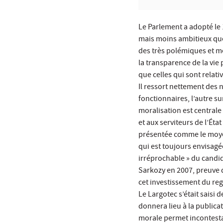
Le Parlement a adopté le 1
mais moins ambitieux que c
des très polémiques et m
la transparence de la vie 
que celles qui sont relati
Il ressort nettement des n
fonctionnaires, l’autre s
moralisation est centrale
et aux serviteurs de l’Éta
présentée comme le moyen 
qui est toujours envisagé
irréprochable » du candi
Sarkozy en 2007, preuve 
cet investissement du reg
Le Largotec s’était saisi 
donnera lieu à la public
morale permet incontesta