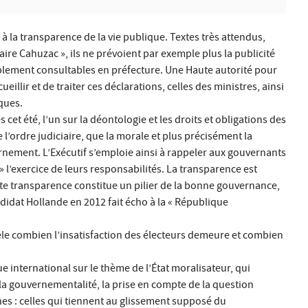
 à la transparence de la vie publique. Textes très attendus,
aire Cahuzac », ils ne prévoient par exemple plus la publicité
plement consultables en préfecture. Une Haute autorité pour
illir et de traiter ces déclarations, celles des ministres, ainsi
iques.
et été, l’un sur la déontologie et les droits et obligations des
l’ordre judiciaire, que la morale et plus précisément la
rnement. L’Exécutif s’emploie ainsi à rappeler aux gouvernants
» l’exercice de leurs responsabilités. La transparence est
tte transparence constitue un pilier de la bonne gouvernance,
idat Hollande en 2012 fait écho à la « République
le combien l’insatisfaction des électeurs demeure et combien
e international sur le thème de l’État moralisateur, qui
la gouvernementalité, la prise en compte de la question
 : celles qui tiennent au glissement supposé du