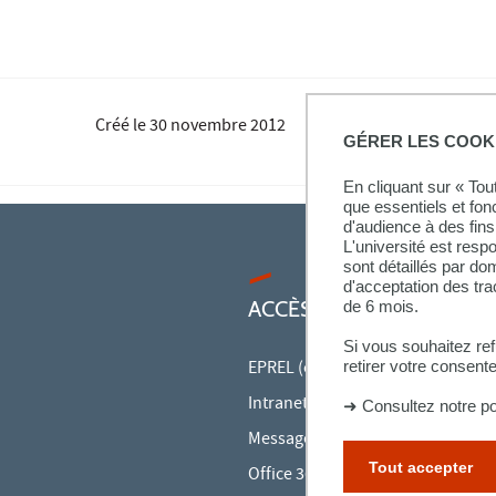
Créé le
30 novembre 2012
GÉRER LES COOK
En cliquant sur « To
que essentiels et fon
d'audience à des fins 
L'université est resp
sont détaillés par d
d'acceptation des tr
ACCÈS RAPIDES
de 6 mois.
Si vous souhaitez re
retirer votre consent
EPREL (cours en ligne)
Intranet des personnels
➜
Consultez notre po
Messagerie des personnels
Tout accepter
Office 365