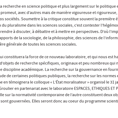
La recherche en science politique et plus largement sur le politiqu
le promeut, avec d’autres mais de manière vigoureuse et rigoureuse
os sociétés. Soumettre à la critique constitue souvent la première é
ix du pluralisme dans les sciences sociales, c’est contester l’hégémon
rendre à discuter, à débattre et à mettre en perspectives. D’où l’im
 apports de la sociologie, de la philosophie, des sciences de l’inform
re générale de toutes les sciences sociales.
qui constituera la force de ce nouveau laboratoire, et qui nous est 
 d’objets de recherche spécifiques, originaux et peu nombreux qui no
discipline académique. La recherche sur la gouvernance en fourn
tude de certaines politiques publiques, la recherche sur les normes e
 en témoignera le colloque « L’État moralisateur » organisé le 31 j
Groulier en partenariat avec le laboratoire ESPACES, ETHIQUES ET P
celle sur la normativité contemporaine de l’autre constituent deux
sont gouvernées. Elles seront donc au coeur du programme scienti