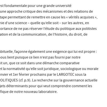
e est fondamentale pour une grande université
, une approche critique des mécanismes et des relations de
tape permettant de remettre en cause les « vérités acquises »,
ie d’une science – quelle qu’elle soit – sur les autres, en
portance de ne pas réserver l’étude du politique aux politistes
ation et de la communication, de l’histoire, du droit, de
habituelle, façonne également une exigence qui lui est propre :
us lient puisque ce lien n’est pas fourni par notre
it un, que ce soit dans une démarche comparative
t la normativité qu’elle soit juridique, sociologique ou morale
anvier et 1er février prochains par le LARGOTEC sous la
OLITIQUES (cf. p.9). La recherche sur la gouvernance actuelle
 objets déterminants pour qui veut comprendre comment les
fique de notre nouveau laboratoire.