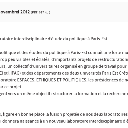
 novembrei 2012
(PDF, 617 Ko )
ratoire interdisciplinaire d’étude du politique à Paris-Est
olitique et des études du politique à Paris-Est connaît une forte mu
rop peu visibles et éclatés, d’importants projets de restructuration
rs, un collectif d’universitaires organisé en groupe de travail pour
et l’IPAG) et des départements des deux universités Paris Est Créteil
oratoire ESPACES, ETHIQUES ET POLITIQUES, les présidences de nos d
r ce projet.
nt vers un même objectif : structurer la formation et la recherche e
s, figure en bonne place la fusion projetée de nos deux laboratoir
donnera naissance à un nouveau laboratoire interdisciplinaire d’é