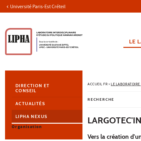
Université Paris-Est Créteil
Aller au contenu
Navigation
Accès directs
Recherche
Navigation secondaire
LE 
ACCUEIL FR
›
LE LABORATOIRE
DIRECTION ET
CONSEIL
RECHERCHE
ACTUALITÉS
LIPHA NEXUS
LARGOTEC'IN
Organisation
Vers la création d'u