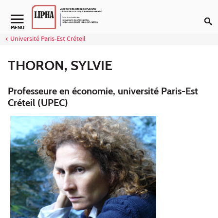
Aller au contenu
Navigation secondaire
MENU
Université Paris-Est Créteil
THORON, SYLVIE
Professeure en économie, université Paris-Est
Créteil (UPEC)