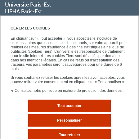
Université Paris-Est
LIPHA Paris-Est
Campus Centre de Créteil
61, avenue du Général de Gaulle
GÉRER LES COOKIES
94000 Créteil
En cliquant sur « Tout accepter », vous acceptez le stockage de
cookies, autres que essentiels et fonctionnels, sur votre appareil pour
réaliser des mesures d'audience à des fins statistiques ainsi que de
PRATIQUE
publicités (cookies Tiers). L'université est responsable de traitement
pour le site Internet. Les cookies Tiers sont détaillés par domaine
dans nos mentions légales. En cas de refus ou d'acceptation des
traceurs, vos paramètres seront sauvegardés pour une durée de 6
ACCÈS RAPIDES
mois.
Si vous souhaitez refuser les cookies après les avoir acceptés, vous
pouvez retirer votre consentement en cliquant sur « Personnaliser ».
➜
Consultez notre politique en matière de protection des données.
Tout accepter
Mentions légales
Plan d'accès
Personnaliser
Plan du site
Tout refuser