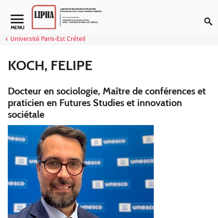
Aller au contenu
Navigation secondaire
MENU
Université Paris-Est Créteil
KOCH, FELIPE
Docteur en sociologie, Maître de conférences et
praticien en Futures Studies et innovation
sociétale