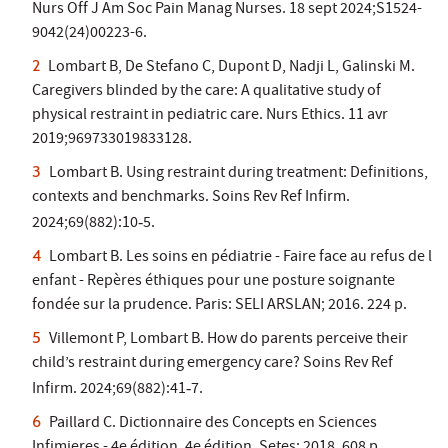
Nurs Off J Am Soc Pain Manag Nurses. 18 sept 2024;S1524-
9042(24)00223-6.
Lombart B, De Stefano C, Dupont D, Nadji L, Galinski M.
Caregivers blinded by the care: A qualitative study of
physical restraint in pediatric care. Nurs Ethics. 11 avr
2019;969733019833128.
Lombart B. Using restraint during treatment: Definitions,
contexts and benchmarks. Soins Rev Ref Infirm.
2024;69(882):10
5.
‑
Lombart B. Les soins en pédiatrie - Faire face au refus de l
enfant - Repères éthiques pour une posture soignante
fondée sur la prudence. Paris: SELI ARSLAN; 2016. 224 p.
Villemont P, Lombart B. How do parents perceive their
child’s restraint during emergency care? Soins Rev Ref
Infirm. 2024;69(882):41
7.
‑
Paillard C. Dictionnaire des Concepts en Sciences
Infimieres - 4e édition. 4e édition. Setes; 2018. 608 p.