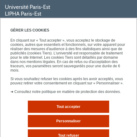
Université Paris-Est
LIPHA Paris-Est
Campus Centre de Créteil
61, avenue du Général de Gaulle
GÉRER LES COOKIES
94000 Créteil
En cliquant sur « Tout accepter », vous acceptez le stockage de
cookies, autres que essentiels et fonctionnels, sur votre appareil pour
réaliser des mesures d'audience à des fins statistiques ainsi que de
PRATIQUE
publicités (cookies Tiers). L'université est responsable de traitement
pour le site Internet. Les cookies Tiers sont détaillés par domaine
dans nos mentions légales. En cas de refus ou d'acceptation des
traceurs, vos paramètres seront sauvegardés pour une durée de 6
ACCÈS RAPIDES
mois.
Si vous souhaitez refuser les cookies après les avoir acceptés, vous
pouvez retirer votre consentement en cliquant sur « Personnaliser ».
➜
Consultez notre politique en matière de protection des données.
Tout accepter
Mentions légales
Plan d'accès
Personnaliser
Plan du site
Tout refuser