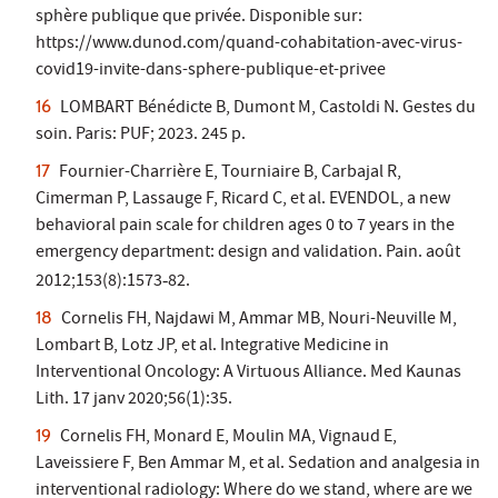
sphère publique que privée. Disponible sur:
https://www.dunod.com/quand-cohabitation-avec-virus-
covid19-invite-dans-sphere-publique-et-privee
LOMBART Bénédicte B, Dumont M, Castoldi N. Gestes du
soin. Paris: PUF; 2023. 245 p.
Fournier-Charrière E, Tourniaire B, Carbajal R,
Cimerman P, Lassauge F, Ricard C, et al. EVENDOL, a new
behavioral pain scale for children ages 0 to 7 years in the
emergency department: design and validation. Pain. août
2012;153(8):1573
82.
‑
Cornelis FH, Najdawi M, Ammar MB, Nouri-Neuville M,
Lombart B, Lotz JP, et al. Integrative Medicine in
Interventional Oncology: A Virtuous Alliance. Med Kaunas
Lith. 17 janv 2020;56(1):35.
Cornelis FH, Monard E, Moulin MA, Vignaud E,
Laveissiere F, Ben Ammar M, et al. Sedation and analgesia in
interventional radiology: Where do we stand, where are we