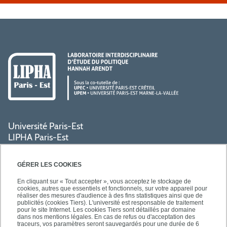
Université Paris-Est
LIPHA Paris-Est
Campus Centre de Créteil
61, avenue du Général de Gaulle
GÉRER LES COOKIES
94000 Créteil
En cliquant sur « Tout accepter », vous acceptez le stockage de
cookies, autres que essentiels et fonctionnels, sur votre appareil pour
réaliser des mesures d'audience à des fins statistiques ainsi que de
PRATIQUE
publicités (cookies Tiers). L'université est responsable de traitement
pour le site Internet. Les cookies Tiers sont détaillés par domaine
dans nos mentions légales. En cas de refus ou d'acceptation des
traceurs, vos paramètres seront sauvegardés pour une durée de 6