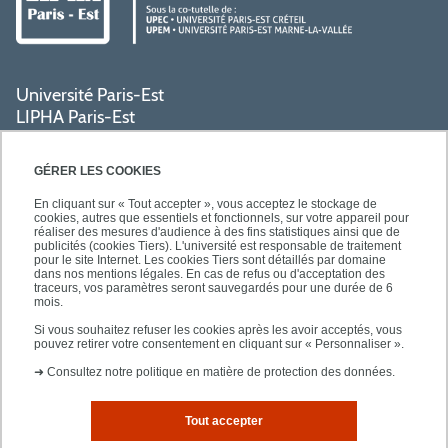
Université Paris-Est
LIPHA Paris-Est
Campus Centre de Créteil
61, avenue du Général de Gaulle
GÉRER LES COOKIES
94000 Créteil
En cliquant sur « Tout accepter », vous acceptez le stockage de
cookies, autres que essentiels et fonctionnels, sur votre appareil pour
réaliser des mesures d'audience à des fins statistiques ainsi que de
PRATIQUE
publicités (cookies Tiers). L'université est responsable de traitement
pour le site Internet. Les cookies Tiers sont détaillés par domaine
dans nos mentions légales. En cas de refus ou d'acceptation des
traceurs, vos paramètres seront sauvegardés pour une durée de 6
ACCÈS RAPIDES
mois.
Si vous souhaitez refuser les cookies après les avoir acceptés, vous
pouvez retirer votre consentement en cliquant sur « Personnaliser ».
➜
Consultez notre politique en matière de protection des données.
Tout accepter
Mentions légales
Plan d'accès