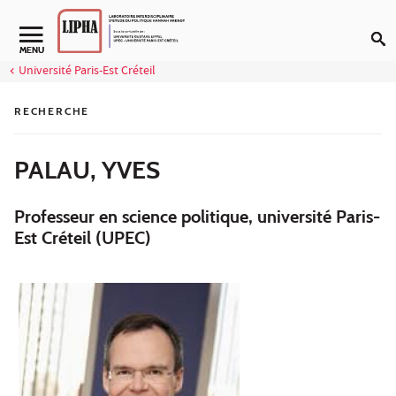
Aller au contenu
Navigation secondaire
MENU
Université Paris-Est Créteil
RECHERCHE
PALAU, YVES
Professeur en science politique, université Paris-
Est Créteil (UPEC)