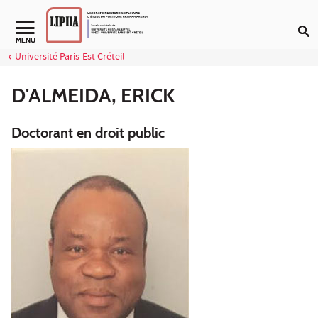
Aller au contenu
Navigation secondaire
MENU
Université Paris-Est Créteil
D'ALMEIDA, ERICK
Doctorant en droit public