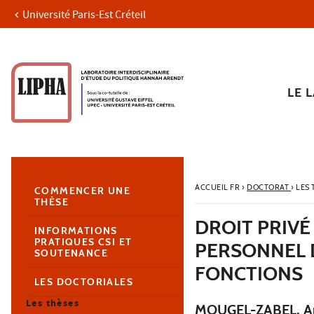
Université Paris-Est Créteil
Aller au contenu
Navigation
Accès directs
Recherche
Navigation secondaire
LE 
ACCUEIL FR
›
DOCTORAT
›
LES
COMMENCER UNE
THÈSE
DROIT PRIVÉ
INFORMATIONS
PRATIQUES CSI ET
PERSONNEL D
SOUTENANCE
FONCTIONS
LES DOCTORIALES
Les thèses
MOUGEL-ZABEL, An