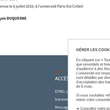
enue le 6 juillet 2010, à l'université Paris-Est Créteil
ançois DUQUESNE
GÉRER LES COOK
En cliquant sur « To
que essentiels et fon
d'audience à des fins 
L'université est resp
sont détaillés par d
ACCÈS RAPIDES
d'acceptation des tr
de 6 mois.
EPREL (cours en ligne)
Si vous souhaitez re
Intranet des personnels
retirer votre consent
Messagerie des personnels
➜
Consultez notre po