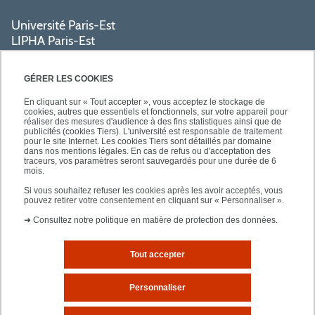
Université Paris-Est
LIPHA Paris-Est
Campus Centre de Créteil
61, avenue du Général de Gaulle
GÉRER LES COOKIES
94000 Créteil
En cliquant sur « Tout accepter », vous acceptez le stockage de
cookies, autres que essentiels et fonctionnels, sur votre appareil pour
réaliser des mesures d'audience à des fins statistiques ainsi que de
PRATIQUE
publicités (cookies Tiers). L'université est responsable de traitement
pour le site Internet. Les cookies Tiers sont détaillés par domaine
dans nos mentions légales. En cas de refus ou d'acceptation des
traceurs, vos paramètres seront sauvegardés pour une durée de 6
ACCÈS RAPIDES
mois.
Si vous souhaitez refuser les cookies après les avoir acceptés, vous
pouvez retirer votre consentement en cliquant sur « Personnaliser ».
➜
Consultez notre politique en matière de protection des données.
Tout accepter
Mentions légales
Plan d'accès
Personnaliser
Plan du site