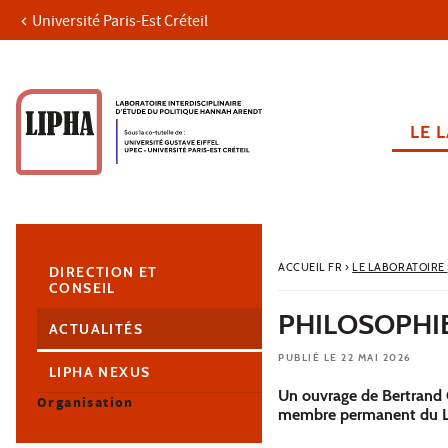
Université Paris-Est Créteil
Aller au contenu
Navigation
Accès directs
Recherche
Navigation secondaire
LE 
ACCUEIL FR
›
LE LABORATOIRE
DIRECTION ET
CONSEIL
PHILOSOPHIE
ACTUALITÉS
PUBLIÉ LE 22 MAI 2026
LIPHA NEXUS
Un ouvrage de Bertrand Q
Organisation
membre permanent du LI