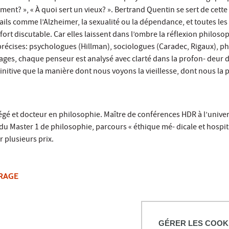
raiment? », « À quoi sert un vieux? ». Bertrand Quentin se sert de c
ails comme l’Alzheimer, la sexualité ou la dépendance, et toutes les
 fort discutable. Car elles laissent dans l’ombre la réflexion philos
précises: psychologues (Hillman), sociologues (Caradec, Rigaux), ph
 pages, chaque penseur est analysé avec clarté dans la profon- deur d
définitive que la manière dont nous voyons la vieillesse, dont nous
égé et docteur en philosophie. Maître de conférences HDR à l’unive
 du Master 1 de philosophie, parcours « éthique mé- dicale et hospit
 plusieurs prix.
VRAGE
GÉRER LES COOK