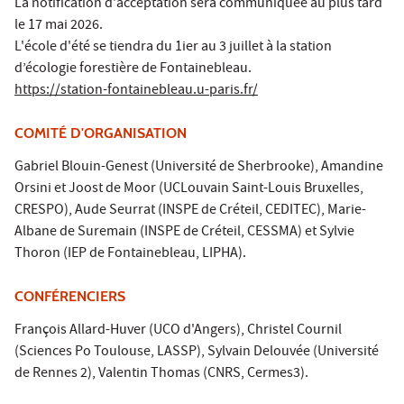
La notification d'acceptation sera communiquée au plus tard
le 17 mai 2026.
L'école d'été se tiendra du 1ier au 3 juillet à la station
d’écologie forestière de Fontainebleau.
https://station-fontainebleau.u-paris.fr/
COMITÉ D'ORGANISATION
Gabriel Blouin-Genest (Université de Sherbrooke), Amandine
Orsini et Joost de Moor (UCLouvain Saint-Louis Bruxelles,
CRESPO), Aude Seurrat (INSPE de Créteil, CEDITEC), Marie-
Albane de Suremain (INSPE de Créteil, CESSMA) et Sylvie
Thoron (IEP de Fontainebleau, LIPHA).
CONFÉRENCIERS
François Allard-Huver (UCO d'Angers), Christel Cournil
(Sciences Po Toulouse, LASSP), Sylvain Delouvée (Université
de Rennes 2), Valentin Thomas (CNRS, Cermes3).