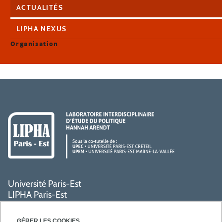
ACTUALITÉS
LIPHA NEXUS
Organisation
Université Paris-Est
LIPHA Paris-Est
Campus Centre de Créteil
61, avenue du Général de Gaulle
GÉRER LES COOKIES