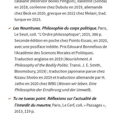
catalane (Reservoir Books Penguin), italienne (Sonda)
en 2018, coréenne chez Dubulu en 2019, allemande
chez Beck en 2020, grecque en 2022 chez Melani, trad.
turque en 2023.
Les Nourritures. Philosophie du corps politique
, Paris,
Le Seuil, coll. “L’Ordre philosophique”, 2015, 386 p.
Seconde édition en poche chez Points-Essais, en 2020,
avec une postface inédite. Prix Edouard Bonnefous de
l’Académie des Sciences Morales et Politiques.
Traduction anglaise en 2019 (
Nourishment. A
Philosophy of the Bodily Politic
. Transl. J. E. Smith,
Bloomsbury, 2019) ; traduction japonaise parue chez
Kizasu Shobo en 2019 et traduction allemande par H.
Jatho en 2020 chez WBG (
Wovon wir leben. Eine
Philosophie der Ernährung und der Umwelt
).
Tu ne tueras point. Réflexions sur l’actualité de
l’interdit du meurtre
, Paris, Le Cerf, coll. « Passages »,
2013, 119 p.