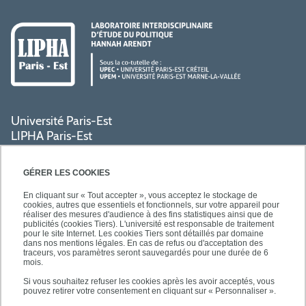
Université Paris-Est
LIPHA Paris-Est
Campus Centre de Créteil
61, avenue du Général de Gaulle
GÉRER LES COOKIES
94000 Créteil
En cliquant sur « Tout accepter », vous acceptez le stockage de
cookies, autres que essentiels et fonctionnels, sur votre appareil pour
réaliser des mesures d'audience à des fins statistiques ainsi que de
PRATIQUE
publicités (cookies Tiers). L'université est responsable de traitement
pour le site Internet. Les cookies Tiers sont détaillés par domaine
dans nos mentions légales. En cas de refus ou d'acceptation des
traceurs, vos paramètres seront sauvegardés pour une durée de 6
ACCÈS RAPIDES
mois.
Si vous souhaitez refuser les cookies après les avoir acceptés, vous
pouvez retirer votre consentement en cliquant sur « Personnaliser ».