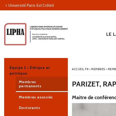
Université Paris-Est Créteil
Aller au contenu
Navigation
Accès directs
Recherche
Navigation secondaire
LE 
Équipe 1 : Éthique et
ACCUEIL FR
›
MEMBRES
›
MEMB
politique
Membres
PARIZET, RA
permanents
Maitre de conférence
Membres associés
Doctorants