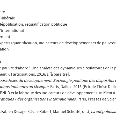
eté
)libérale
 dépolitisation, requalification politique
l’international
pement
experts (quantification, indicateurs de développement et de pauvret
pation
)
e pauvre d’abord". Une analyse des dynamiques circulatoires de la p
t », Participations, 2016/1 [à paraître].
paradoxes du développement. Sociologie politique des dispositifs 
ations indiennes au Mexique
, Paris, Dalloz, 2015.(Prix de Thèse Dall
 PNUD et la fabrique des indicateurs de développement », in Klein A.
atiques » des organisations internationales
, Paris, Presses de Scie
 Fabien Desage, Cécile Robert, Manuel Schotté, dir.),
La «dépolitisat