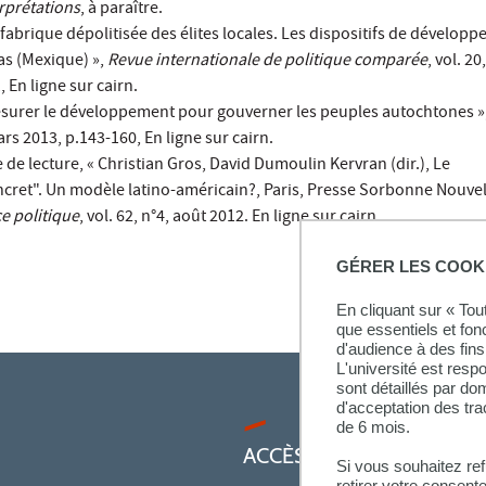
erprétations
, à paraître.
 fabrique dépolitisée des élites locales. Les dispositifs de dévelop
pas (Mexique) »,
Revue internationale de politique comparée
, vol. 20
 En ligne sur cairn.
esurer le développement pour gouverner les peuples autochtones »
ars 2013, p.143-160, En ligne sur cairn.
 de lecture, « Christian Gros, David Dumoulin Kervran (dir.), Le
cret". Un modèle latino-américain?, Paris, Presse Sorbonne Nouvell
e politique
, vol. 62, n°4, août 2012. En ligne sur cairn.
GÉRER LES COOK
En cliquant sur « To
que essentiels et fon
d'audience à des fins 
L'université est resp
sont détaillés par d
d'acceptation des tr
de 6 mois.
ACCÈS RAPIDES
Si vous souhaitez re
retirer votre consent