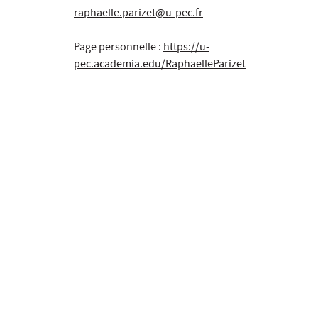
raphaelle.parizet@u-pec.fr
Page personnelle :
https://u-
pec.academia.edu/RaphaelleParizet