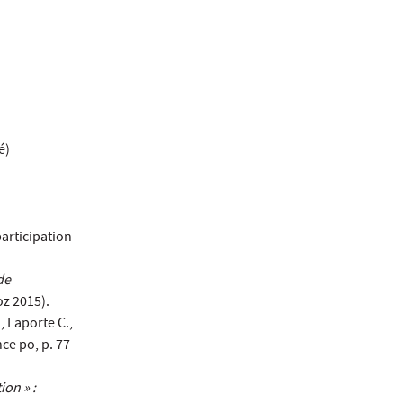
é)
articipation
de
oz 2015).
, Laporte C.,
nce po, p. 77-
ion » :