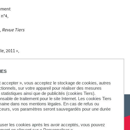
pement
, n°4,
,
Revue Tiers
e, 2011 »,
IES
ut accepter », vous acceptez le stockage de cookies, autres
ctionnels, sur votre appareil pour réaliser des mesures
statistiques ainsi que de publicités (cookies Tiers).
onsable de traitement pour le site Internet. Les cookies Tiers
omaine dans nos mentions légales. En cas de refus ou
aceurs, vos paramètres seront sauvegardés pour une durée
fuser les cookies après les avoir acceptés, vous pouvez
ement en cliquant sur « Personnaliser ».