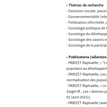
•
Thèmes de recherche
- Exclusion sociale, pauvr
- Gouvernementalité (néo
- Politisation informelle,
- Sociologie politique de 
- Sociologie du dévelop
- Sociologie des savoirs 
- Sociologie de la partici
•
Publications (sélection
- PARIZET Raphaëlle, « "L
populaire au développemen
- PARIZET Raphaëlle,
Les 
normalisation des popul
- PARIZET Raphaëlle, « Le
Saiget M.,
Les « bonnes pr
92 (avril 2015)).
- PARIZET Raphaëlle (avec