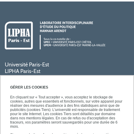
Université Paris-Est
LIPHA Paris-Est
Campus Centre de Créteil
61, avenue du Général de Gaulle
GÉRER LES COOKIES
94000 Créteil
En cliquant sur « Tout accepter », vous acceptez le stockage de
cookies, autres que essentiels et fonctionnels, sur votre appareil pour
réaliser des mesures d'audience à des fins statistiques ainsi que de
PRATIQUE
publicités (cookies Tiers). L'université est responsable de traitement
pour le site Internet. Les cookies Tiers sont détaillés par domaine
dans nos mentions légales. En cas de refus ou d'acceptation des
traceurs, vos paramètres seront sauvegardés pour une durée de 6
ACCÈS RAPIDES
mois.