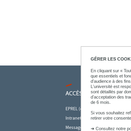
GÉRER LES COOK
En cliquant sur « To
que essentiels et fon
d'audience à des fins 
L'université est resp
sont détaillés par d
ACCÈS RAPIDES
d'acceptation des tr
de 6 mois.
EPREL (cours en ligne)
Si vous souhaitez re
Intranet des personnels
retirer votre consent
Messagerie des personnels
➜
Consultez notre po