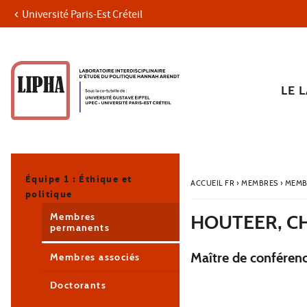
Université Paris-Est Créteil
Aller au contenu
Navigation
Accès directs
Recherche
Navigation secondaire
LE 
Équipe 1 : Éthique et
ACCUEIL FR
›
MEMBRES
›
MEMB
politique
Membres
HOUTEER, C
permanents
Maître de conférenc
Membres associés
Doctorants