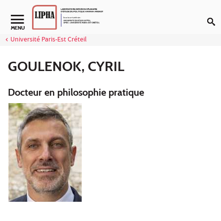
Aller au contenu
Navigation secondaire
MENU
Université Paris-Est Créteil
GOULENOK, CYRIL
Docteur en philosophie pratique