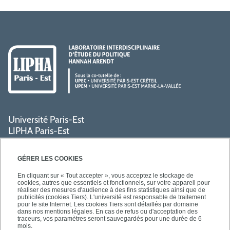
Université Paris-Est
LIPHA Paris-Est
Campus Centre de Créteil
61, avenue du Général de Gaulle
GÉRER LES COOKIES
94000 Créteil
En cliquant sur « Tout accepter », vous acceptez le stockage de
cookies, autres que essentiels et fonctionnels, sur votre appareil pour
réaliser des mesures d'audience à des fins statistiques ainsi que de
PRATIQUE
publicités (cookies Tiers). L'université est responsable de traitement
pour le site Internet. Les cookies Tiers sont détaillés par domaine
dans nos mentions légales. En cas de refus ou d'acceptation des
traceurs, vos paramètres seront sauvegardés pour une durée de 6
ACCÈS RAPIDES
mois.