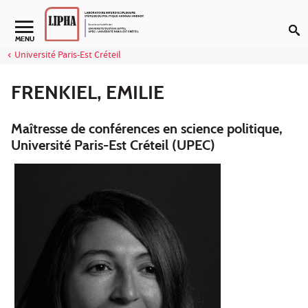
Aller au contenu
Navigation secondaire
MENU
Université Paris-Est Créteil
FRENKIEL, EMILIE
Maîtresse de conférences en science politique,
Université Paris-Est Créteil (UPEC)