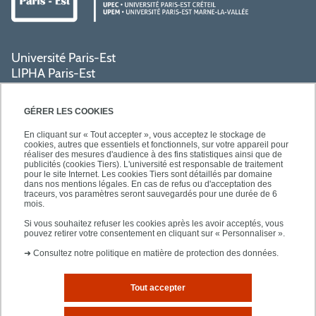
Université Paris-Est
LIPHA Paris-Est
Campus Centre de Créteil
61, avenue du Général de Gaulle
GÉRER LES COOKIES
94000 Créteil
En cliquant sur « Tout accepter », vous acceptez le stockage de
cookies, autres que essentiels et fonctionnels, sur votre appareil pour
réaliser des mesures d'audience à des fins statistiques ainsi que de
PRATIQUE
publicités (cookies Tiers). L'université est responsable de traitement
pour le site Internet. Les cookies Tiers sont détaillés par domaine
dans nos mentions légales. En cas de refus ou d'acceptation des
traceurs, vos paramètres seront sauvegardés pour une durée de 6
ACCÈS RAPIDES
mois.
Si vous souhaitez refuser les cookies après les avoir acceptés, vous
pouvez retirer votre consentement en cliquant sur « Personnaliser ».
➜
Consultez notre politique en matière de protection des données.
Tout accepter
Mentions légales
Plan d'accès