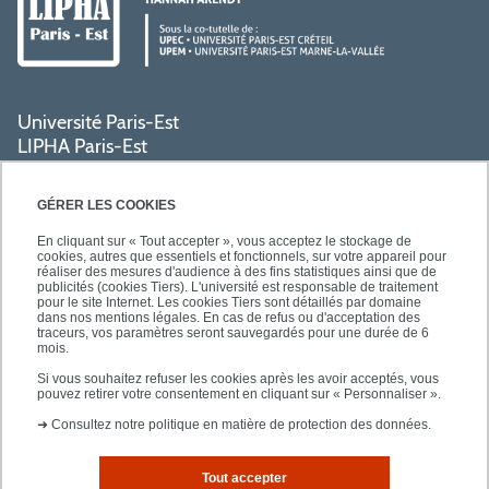
Université Paris-Est
LIPHA Paris-Est
Campus Centre de Créteil
61, avenue du Général de Gaulle
GÉRER LES COOKIES
94000 Créteil
En cliquant sur « Tout accepter », vous acceptez le stockage de
cookies, autres que essentiels et fonctionnels, sur votre appareil pour
réaliser des mesures d'audience à des fins statistiques ainsi que de
PRATIQUE
publicités (cookies Tiers). L'université est responsable de traitement
pour le site Internet. Les cookies Tiers sont détaillés par domaine
dans nos mentions légales. En cas de refus ou d'acceptation des
traceurs, vos paramètres seront sauvegardés pour une durée de 6
ACCÈS RAPIDES
mois.
Si vous souhaitez refuser les cookies après les avoir acceptés, vous
pouvez retirer votre consentement en cliquant sur « Personnaliser ».
➜
Consultez notre politique en matière de protection des données.
Tout accepter