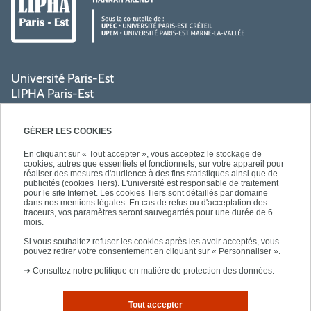
Université Paris-Est
LIPHA Paris-Est
Campus Centre de Créteil
61, avenue du Général de Gaulle
GÉRER LES COOKIES
94000 Créteil
En cliquant sur « Tout accepter », vous acceptez le stockage de
cookies, autres que essentiels et fonctionnels, sur votre appareil pour
réaliser des mesures d'audience à des fins statistiques ainsi que de
PRATIQUE
publicités (cookies Tiers). L'université est responsable de traitement
pour le site Internet. Les cookies Tiers sont détaillés par domaine
dans nos mentions légales. En cas de refus ou d'acceptation des
traceurs, vos paramètres seront sauvegardés pour une durée de 6
ACCÈS RAPIDES
mois.
Si vous souhaitez refuser les cookies après les avoir acceptés, vous
pouvez retirer votre consentement en cliquant sur « Personnaliser ».
➜
Consultez notre politique en matière de protection des données.
Tout accepter