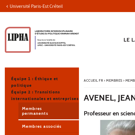
Université Paris-Est Créteil
Aller au contenu
Navigation
Accès directs
Recherche
Navigation secondaire
LE 
Équipe 1 : Éthique et
ACCUEIL FR
›
MEMBRES
›
MEMB
politique
Équipe 2 : Transitions
AVENEL, JEA
internationales et entreprises
Membres
Professeur en scienc
permanents
Membres associés