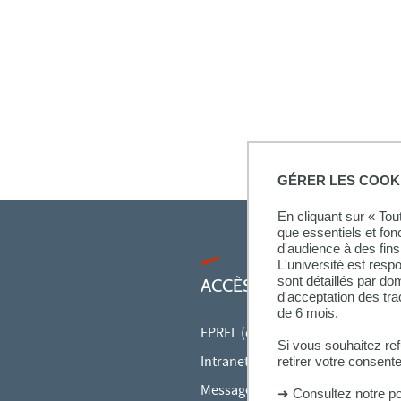
GÉRER LES COOK
En cliquant sur « To
que essentiels et fon
d'audience à des fins 
L'université est resp
sont détaillés par d
ACCÈS RAPIDES
d'acceptation des tr
de 6 mois.
EPREL (cours en ligne)
Si vous souhaitez re
Intranet des personnels
retirer votre consent
Messagerie des personnels
➜
Consultez notre po