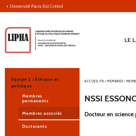
Université Paris-Est Créteil
Aller au contenu
Navigation
Accès directs
Recherche
Navigation secondaire
LE 
Équipe 1 : Éthique et
ACCUEIL FR
›
MEMBRES
›
MEMB
politique
Membres
NSSI ESSONO
permanents
Membres associés
Docteur en science 
Doctorants