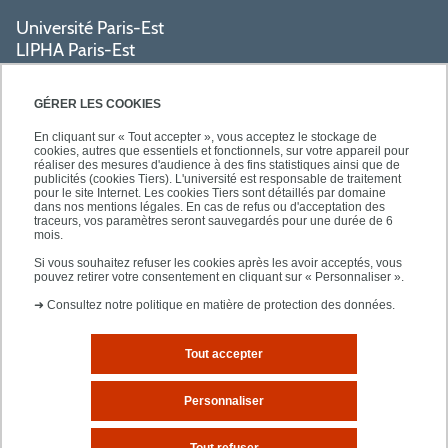
Université Paris-Est
LIPHA Paris-Est
Campus Centre de Créteil
61, avenue du Général de Gaulle
GÉRER LES COOKIES
94000 Créteil
En cliquant sur « Tout accepter », vous acceptez le stockage de
cookies, autres que essentiels et fonctionnels, sur votre appareil pour
réaliser des mesures d'audience à des fins statistiques ainsi que de
PRATIQUE
publicités (cookies Tiers). L'université est responsable de traitement
pour le site Internet. Les cookies Tiers sont détaillés par domaine
dans nos mentions légales. En cas de refus ou d'acceptation des
traceurs, vos paramètres seront sauvegardés pour une durée de 6
ACCÈS RAPIDES
mois.
Si vous souhaitez refuser les cookies après les avoir acceptés, vous
pouvez retirer votre consentement en cliquant sur « Personnaliser ».
➜
Consultez notre politique en matière de protection des données.
Tout accepter
Mentions légales
Plan d'accès
Personnaliser
Plan du site