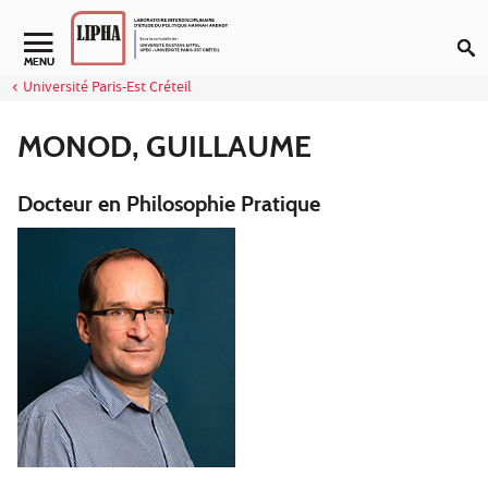
Aller au contenu
Navigation secondaire
MENU
Université Paris-Est Créteil
MONOD, GUILLAUME
Docteur en Philosophie Pratique