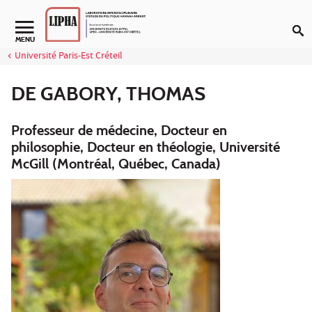
Aller au contenu
Navigation secondaire
MENU
Université Paris-Est Créteil
DE GABORY, THOMAS
Professeur de médecine, Docteur en
philosophie, Docteur en théologie, Université
McGill (Montréal, Québec, Canada)