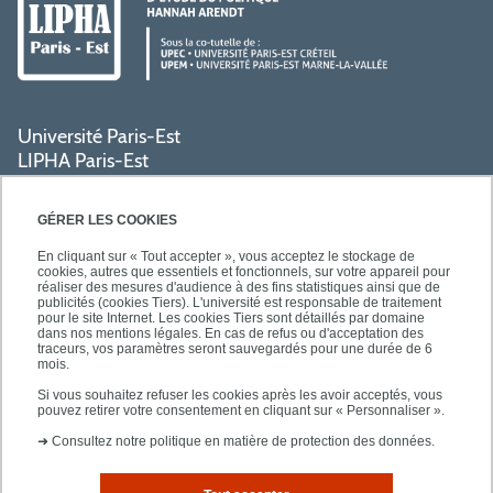
Université Paris-Est
LIPHA Paris-Est
Campus Centre de Créteil
61, avenue du Général de Gaulle
GÉRER LES COOKIES
94000 Créteil
En cliquant sur « Tout accepter », vous acceptez le stockage de
cookies, autres que essentiels et fonctionnels, sur votre appareil pour
réaliser des mesures d'audience à des fins statistiques ainsi que de
PRATIQUE
publicités (cookies Tiers). L'université est responsable de traitement
pour le site Internet. Les cookies Tiers sont détaillés par domaine
dans nos mentions légales. En cas de refus ou d'acceptation des
traceurs, vos paramètres seront sauvegardés pour une durée de 6
ACCÈS RAPIDES
mois.
Si vous souhaitez refuser les cookies après les avoir acceptés, vous
pouvez retirer votre consentement en cliquant sur « Personnaliser ».
➜
Consultez notre politique en matière de protection des données.