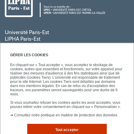
Université Paris-Est
LIPHA Paris-Est
Campus Centre de Créteil
61, avenue du Général de Gaulle
GÉRER LES COOKIES
94000 Créteil
En cliquant sur « Tout accepter », vous acceptez le stockage de
cookies, autres que essentiels et fonctionnels, sur votre appareil pour
réaliser des mesures d'audience à des fins statistiques ainsi que de
PRATIQUE
publicités (cookies Tiers). L'université est responsable de traitement
pour le site Internet. Les cookies Tiers sont détaillés par domaine
dans nos mentions légales. En cas de refus ou d'acceptation des
traceurs, vos paramètres seront sauvegardés pour une durée de 6
ACCÈS RAPIDES
mois.
Si vous souhaitez refuser les cookies après les avoir acceptés, vous
pouvez retirer votre consentement en cliquant sur « Personnaliser ».
➜
Consultez notre politique en matière de protection des données.
Tout accepter
Mentions légales
Plan d'accès