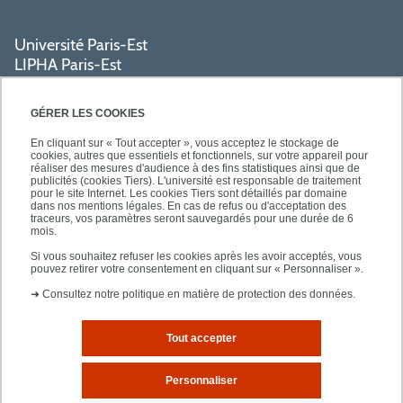
Université Paris-Est
LIPHA Paris-Est
Campus Centre de Créteil
61, avenue du Général de Gaulle
GÉRER LES COOKIES
94000 Créteil
En cliquant sur « Tout accepter », vous acceptez le stockage de
cookies, autres que essentiels et fonctionnels, sur votre appareil pour
réaliser des mesures d'audience à des fins statistiques ainsi que de
PRATIQUE
publicités (cookies Tiers). L'université est responsable de traitement
pour le site Internet. Les cookies Tiers sont détaillés par domaine
dans nos mentions légales. En cas de refus ou d'acceptation des
traceurs, vos paramètres seront sauvegardés pour une durée de 6
ACCÈS RAPIDES
mois.
Si vous souhaitez refuser les cookies après les avoir acceptés, vous
pouvez retirer votre consentement en cliquant sur « Personnaliser ».
➜
Consultez notre politique en matière de protection des données.
Tout accepter
Mentions légales
Plan d'accès
Personnaliser
Plan du site