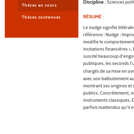
Discipline
: Sciences poli
Thèses en cours
RÉSUMÉ :
Thèses soutenues
Le nudge signifie littéra
référence : Nudge : Impro
modifie le comportement d
incitations financières ».
suscité beaucoup d'engoue
publiques, les seconds l'u
chargés de sa mise en uvr
avec son balbutiement aup
montrant ses origines et s
publics. Concrètement, no
instruments classiques. E
parfois inattendus qu'il 