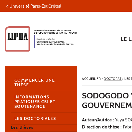
Université Paris-Est Créteil
Aller au contenu
Navigation
Accès directs
Recherche
Navigation secondaire
LE 
ACCUEIL FR
›
DOCTORAT
›
LES
COMMENCER UNE
THÈSE
SODOGODO YA
INFORMATIONS
PRATIQUES CSI ET
GOUVERNEM
SOUTENANCE
LES DOCTORIALES
Auteur/Autrice :
Yaya S
Direction de thèse :
Fabr
Les thèses