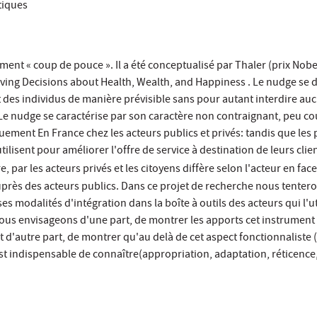
tiques
lement « coup de pouce ». Il a été conceptualisé par Thaler (prix No
ving Decisions about Health, Wealth, and Happiness . Le nudge se dé
es individus de manière prévisible sans pour autant interdire aucu
 Le nudge se caractérise par son caractère non contraignant, peu cou
ment En France chez les acteurs publics et privés: tandis que les p
tilisent pour améliorer l'offre de service à destination de leurs cli
e, par les acteurs privés et les citoyens diffère selon l'acteur en fa
rès des acteurs publics. Dans ce projet de recherche nous tenteron
es modalités d'intégration dans la boîte à outils des acteurs qui l'u
us envisageons d'une part, de montrer les apports cet instrument e
t d'autre part, de montrer qu'au delà de cet aspect fonctionnaliste 
est indispensable de connaître(appropriation, adaptation, réticence,