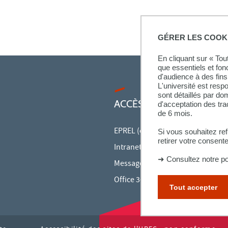
GÉRER LES COOK
En cliquant sur « To
que essentiels et fon
d'audience à des fins 
L'université est resp
sont détaillés par d
ACCÈS RAPIDES
d'acceptation des tr
de 6 mois.
EPREL (cours en ligne)
Si vous souhaitez re
retirer votre consent
Intranet des personnels
➜
Consultez notre po
Messagerie des personnels
Office 365
Tout accepter