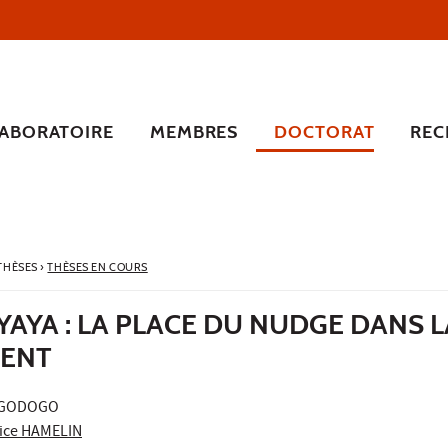
LABORATOIRE
MEMBRES
DOCTORAT
REC
 THÈSES
›
THÈSES EN COURS
YA : LA PLACE DU NUDGE DANS LA
ENT
OGODOGO
ice HAMELIN