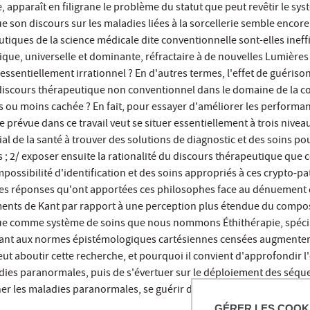
e, apparaît en filigrane le problème du statut que peut revêtir le 
e son discours sur les maladies liées à la sorcellerie semble enco
iques de la science médicale dite conventionnelle sont-elles ineffica
ique, universelle et dominante, réfractaire à de nouvelles Lumières
essentiellement irrationnel ? En d'autres termes, l'effet de guériso
 discours thérapeutique non conventionnel dans le domaine de la c
us ou moins cachée ? En fait, pour essayer d'améliorer les perform
e prévue dans ce travail veut se situer essentiellement à trois nive
 de la santé à trouver des solutions de diagnostic et des soins po
es ; 2/ exposer ensuite la rationalité du discours thérapeutique que 
possibilité d'identification et des soins appropriés à ces crypto-pat
s réponses qu'ont apportées ces philosophes face au dénuement de 
ents de Kant par rapport à une perception plus étendue du compo
e comme système de soins que nous nommons Éthithérapie, spéciali
nt aux normes épistémologiques cartésiennes censées augmenter le
ut aboutir cette recherche, et pourquoi il convient d'approfondir l
dies paranormales, puis de s'évertuer sur le déploiement des séqu
er les maladies paranormales, se guérir de la sorcellerie et, pourqu
GÉRER LES COOK