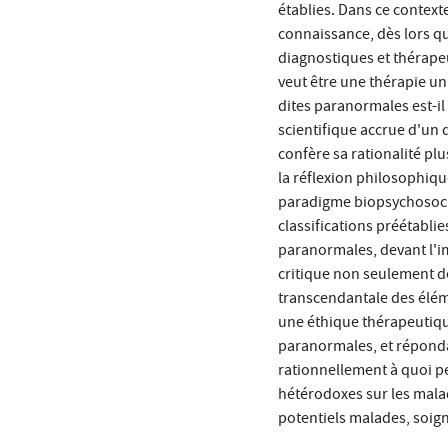
établies. Dans ce context
connaissance, dès lors qu
diagnostiques et thérapeut
veut être une thérapie un
dites paranormales est-il 
scientifique accrue d'un
confère sa rationalité pl
la réflexion philosophiqu
paradigme biopsychosocial
classifications préétabli
paranormales, devant l'im
critique non seulement de
transcendantale des élém
une éthique thérapeutiqu
paranormales, et réponda
rationnellement à quoi pe
hétérodoxes sur les mala
potentiels malades, soign