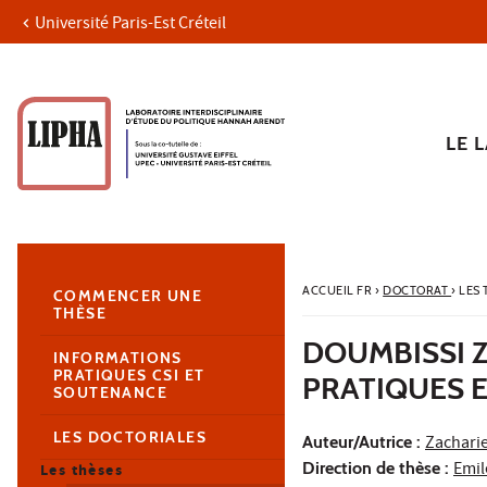
Université Paris-Est Créteil
Aller au contenu
Navigation
Accès directs
Recherche
Navigation secondaire
LE 
ACCUEIL FR
›
DOCTORAT
›
LES
COMMENCER UNE
THÈSE
DOUMBISSI Z
INFORMATIONS
PRATIQUES CSI ET
PRATIQUES E
SOUTENANCE
LES DOCTORIALES
Auteur/Autrice :
Zachari
Direction de thèse :
Emi
Les thèses