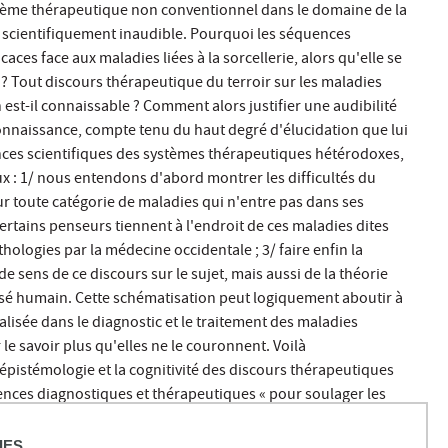
système thérapeutique non conventionnel dans le domaine de la
re scientifiquement inaudible. Pourquoi les séquences
ces face aux maladies liées à la sorcellerie, alors qu'elle se
 ? Tout discours thérapeutique du terroir sur les maladies
n est-il connaissable ? Comment alors justifier une audibilité
onnaissance, compte tenu du haut degré d'élucidation que lui
ances scientifiques des systèmes thérapeutiques hétérodoxes,
aux : 1/ nous entendons d'abord montrer les difficultés du
ur toute catégorie de maladies qui n'entre pas dans ses
certains penseurs tiennent à l'endroit de ces maladies dites
hologies par la médecine occidentale ; 3/ faire enfin la
sens de ce discours sur le sujet, mais aussi de la théorie
sé humain. Cette schématisation peut logiquement aboutir à
sée dans le diagnostic et le traitement des maladies
 savoir plus qu'elles ne le couronnent. Voilà
'épistémologie et la cognitivité des discours thérapeutiques
ences diagnostiques et thérapeutiques « pour soulager les
oi pas, soigner l'authentique sorcier » lui-même.
IES