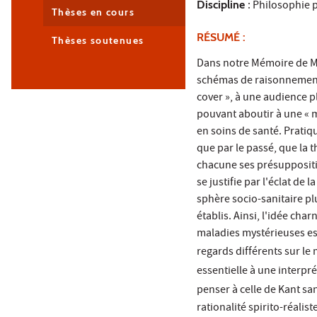
Discipline
: Philosophie 
Thèses en cours
RÉSUMÉ :
Thèses soutenues
Dans notre Mémoire de Ma
schémas de raisonnement 
cover », à une audience p
pouvant aboutir à une « m
en soins de santé. Pratiq
que par le passé, que la 
chacune ses présuppositio
se justifie par l'éclat de
sphère socio-sanitaire pl
établis. Ainsi, l'idée ch
maladies mystérieuses est
regards différents sur le
essentielle à une interpr
penser à celle de Kant sa
rationalité spirito-réali