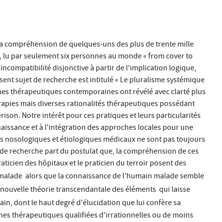
la compréhension de quelques-uns des plus de trente mille
 lu par seulement six personnes au monde « from cover to
compatibilité disjonctive à partir de l'implication logique,
nt sujet de recherche est intitulé « Le pluralisme systémique
rches thérapeutiques contemporaines ont révélé avec clarté plus
hérapies mais diverses rationalités thérapeutiques possédant
ison. Notre intérêt pour ces pratiques et leurs particularités
onnaissance et à l'intégration des approches locales pour une
mes nosologiques et étiologiques médicaux ne sont pas toujours
n de recherche part du postulat que, la compréhension de ces
ticien des hôpitaux et le praticien du terroir posent des
 malade  alors que la connaissance de l'humain malade semble
 nouvelle théorie transcendantale des éléments  qui laisse
in, dont le haut degré d'élucidation que lui confère sa
ches thérapeutiques qualifiées d'irrationnelles ou de moins