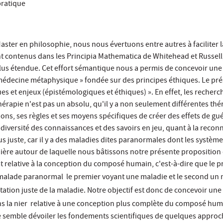
pratique
ster en philosophie, nous nous évertuons entre autres à faciliter 
contenus dans les Principia Mathematica de Whitehead et Russell,
lus étendue. Cet effort sémantique nous a permis de concevoir une in
édecine métaphysique » fondée sur des principes éthiques. Le prése
ues et enjeux (épistémologiques et éthiques) ». En effet, les reche
thérapie n'est pas un absolu, qu'il y a non seulement différentes t
ns, ses règles et ses moyens spécifiques de créer des effets de guér
 la diversité des connaissances et des savoirs en jeu, quant à la rec
us juste, car il y a des maladies dites paranormales dont les systè
arnière autour de laquelle nous bâtissons notre présente propositio
 relative à la conception du composé humain, c'est-à-dire que le pra
 malade paranormal  le premier voyant une maladie et le second un
étation juste de la maladie. Notre objectif est donc de concevoir une
ns la nier  relative à une conception plus complète du composé huma
ste semble dévoiler les fondements scientifiques de quelques appro