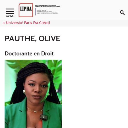
Aller au contenu
Navigation secondaire
MENU
Université Paris-Est Créteil
PAUTHE, OLIVE
Doctorante en Droit