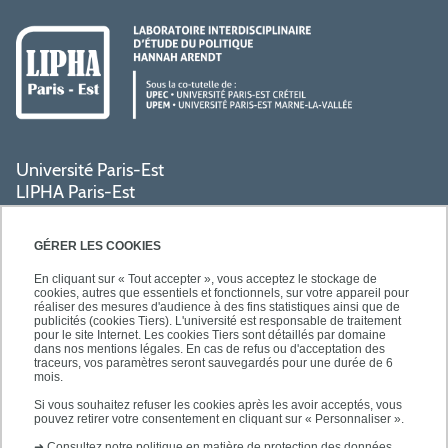
Université Paris-Est
LIPHA Paris-Est
Campus Centre de Créteil
61, avenue du Général de Gaulle
GÉRER LES COOKIES
94000 Créteil
En cliquant sur « Tout accepter », vous acceptez le stockage de
cookies, autres que essentiels et fonctionnels, sur votre appareil pour
réaliser des mesures d'audience à des fins statistiques ainsi que de
PRATIQUE
publicités (cookies Tiers). L'université est responsable de traitement
pour le site Internet. Les cookies Tiers sont détaillés par domaine
dans nos mentions légales. En cas de refus ou d'acceptation des
traceurs, vos paramètres seront sauvegardés pour une durée de 6
ACCÈS RAPIDES
mois.
Si vous souhaitez refuser les cookies après les avoir acceptés, vous
pouvez retirer votre consentement en cliquant sur « Personnaliser ».
➜
Consultez notre politique en matière de protection des données.