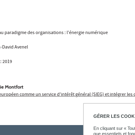
 paradigme des organisations : l'énergie numérique
-David Avenel
:
2019
lie Montfort
européen comme un service d'intérêt général (SIEG) et intégrer les 
GÉRER LES COOK
En cliquant sur « To
que essentiels et fon