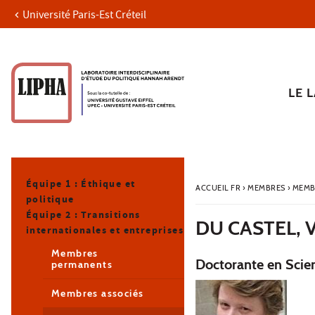
Université Paris-Est Créteil
Aller au contenu
Navigation
Accès directs
Recherche
Navigation secondaire
LE 
Équipe 1 : Éthique et
ACCUEIL FR
›
MEMBRES
›
MEMB
politique
Équipe 2 : Transitions
DU CASTEL, 
internationales et entreprises
Membres
Doctorante en Scie
permanents
Membres associés