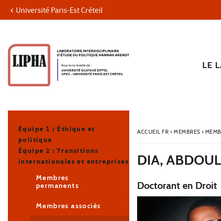
Université Paris-Est Créteil
Aller au contenu
Navigation
Accès directs
Recherche
Navigation secondaire
LE 
Équipe 1 : Éthique et
ACCUEIL FR
›
MEMBRES
›
MEMB
politique
Équipe 2 : Transitions
DIA, ABDOU
internationales et entreprises
Membres
Doctorant en Droit
permanents
Membres associés