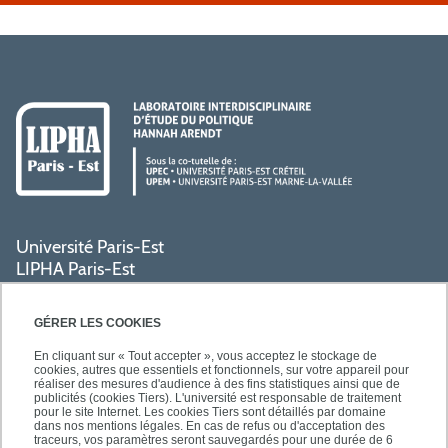
Université Paris-Est
LIPHA Paris-Est
Campus Centre de Créteil
61, avenue du Général de Gaulle
GÉRER LES COOKIES
94000 Créteil
En cliquant sur « Tout accepter », vous acceptez le stockage de
cookies, autres que essentiels et fonctionnels, sur votre appareil pour
réaliser des mesures d'audience à des fins statistiques ainsi que de
PRATIQUE
publicités (cookies Tiers). L'université est responsable de traitement
pour le site Internet. Les cookies Tiers sont détaillés par domaine
dans nos mentions légales. En cas de refus ou d'acceptation des
traceurs, vos paramètres seront sauvegardés pour une durée de 6