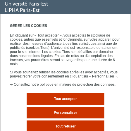
Université Paris-Est
LIPHA Paris-Est
Campus Centre de Créteil
61, avenue du Général de Gaulle
GÉRER LES COOKIES
94000 Créteil
En cliquant sur « Tout accepter », vous acceptez le stockage de
cookies, autres que essentiels et fonctionnels, sur votre appareil pour
réaliser des mesures d'audience à des fins statistiques ainsi que de
PRATIQUE
publicités (cookies Tiers). L'université est responsable de traitement
pour le site Internet. Les cookies Tiers sont détaillés par domaine
dans nos mentions légales. En cas de refus ou d'acceptation des
traceurs, vos paramètres seront sauvegardés pour une durée de 6
ACCÈS RAPIDES
mois.
Si vous souhaitez refuser les cookies après les avoir acceptés, vous
pouvez retirer votre consentement en cliquant sur « Personnaliser ».
➜
Consultez notre politique en matière de protection des données.
Tout accepter
Mentions légales
Plan d'accès
Personnaliser
Plan du site
Tout refuser