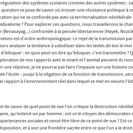
érégulation des systèmes scolaires (comme des autres systèmes : santé
a question se pose de savoir où trouver une résistance politique à ce
ducation qui ne se confonde pas avec sa territorialisation néolibéra
ividualisme ? Pour explorer ces questions, nous travaillerons le champ 
e (Benasayag...) confrontée à la pensée libertarienne (Hayek, Nozick.
tions est d'ordre anthropologique. Le rejet de la transmission par 
leurs analyser la tendance à substituer dans les textes de lois le mo
 d'éduquer : en quoi peut-on dire qu'éduquer, c'est transmettre ? Q
xploration de nos rapports avec le vivant et l'animal peuvent-ils no
er une réponse, je ne pourrai pas faire l'impasse sur une histoire 
de l'école – jusqu'à la négation de sa fonction de transmission, ser
r rapport à l'environnement réel dans lequel se met en oeuvre l'éd
t de savoir de quel point de vue l'on critique la destruction néolibé
ine, qu'entend-on par homme : est-ce le citoyen des démocraties 
 appartenances sociales et censé être libre de ce point de vue ? Es
disposition, et à voir une frontière sacrée entre ce que l'on a le droit