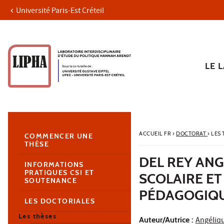
Université Paris-Est Créteil
Aller au contenu
Navigation
Accès directs
Recherche
Navigation secondaire
LE 
ACCUEIL FR
›
DOCTORAT
›
LES
COMMENCER UNE
THÈSE
DEL REY ANG
INFORMATIONS
PRATIQUES CSI ET
SCOLAIRE ET
SOUTENANCE
PÉDAGOGIQU
LES DOCTORIALES
Les thèses
Auteur/Autrice :
Angéliq