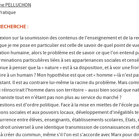
ine PELLUCHON
Pratique
RECHERCHE :
exion sur la soumission des contenus de l'enseignement et de la rech
ue je me pose en particulier est celle de savoir de quel point de vue
tion humaine, alors le problème est de savoir ce que l'on entend 
minations particulières liées à ses appartenances sociales et censé
e à penser que la « nature » est à sa disposition, et à voir une front
 faire à un humain ? Mon hypothèse est que cet « homme »-là n'est pa
istant. Il est au contraire lui-même la racine du problème. Mais
réinscrirait l'homme dans son territoire – aussi bien social que na
maniste tout en n'étant pas non plus au service du marché ?
stions est d'ordre politique. Face à la mise en miettes de l'école 
ons sociales et aux pouvoirs locaux, développement d'inégalités ter
currence entre élèves, enseignants, établissements scolaires, Etats,
e droit universel à une identique transmission de connaissances et de c
 créer du commun, même s'il l'on est s'accorde avec Marx pour dire 