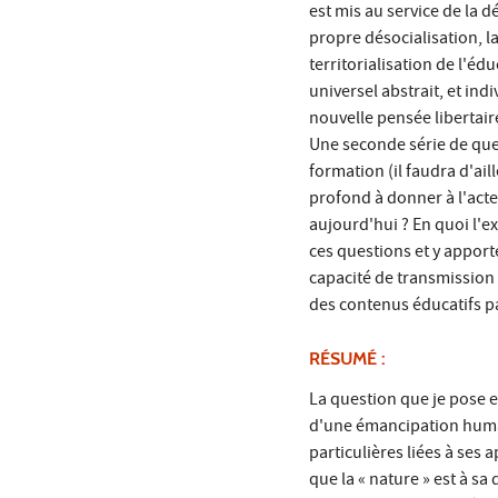
est mis au service de la d
propre désocialisation, l
territorialisation de l'é
universel abstrait, et ind
nouvelle pensée libertair
Une seconde série de ques
formation (il faudra d'ail
profond à donner à l'acte
aujourd'hui ? En quoi l'e
ces questions et y apport
capacité de transmission 
des contenus éducatifs pa
RÉSUMÉ :
La question que je pose es
d'une émancipation huma
particulières liées à ses
que la « nature » est à sa 