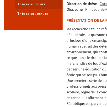
Direction de thèse :
Cor
Thèses en cours
Discipline
: Philosophie 
Thèses soutenues
PRÉSENTATION DE LA 
Ma recherche est une réfl
néolibérale. La question q
principes d'une émancipa
humain abstrait des déter
environnement, qui continu
ce que l'on a le droit de
marchandise de tout l'ex
penser une éducation qui 
école qui ne soit plus hu
Une première série de que
professionnels aux pressi
scolaire, règne de la con
en tant qu'ils affirment l
République est parvenue à