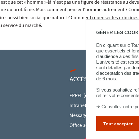
t que cet « homme »-là n'est pas une figure de résistance au deveni
cine du problème. Mais comment penser l'homme autrement ? Comme
re  aussi bien social que naturel ? Comment repenser les principes 
u service du marché.
GÉRER LES COOK
En cliquant sur « To
que essentiels et fon
d'audience à des fins 
L'université est resp
sont détaillés par d
d'acceptation des tr
ACCÈS RAPIDES
de 6 mois.
Si vous souhaitez re
EPREL (cours en ligne)
retirer votre consent
Intranet des personnels
➜
Consultez notre po
Messagerie des personnels
Tout accepter
Office 365